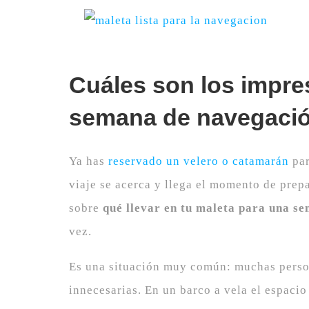
Ver
imagen
más
Cuáles son los impres
grande
semana de navegació
Ya has
reservado un velero o catamarán
par
viaje se acerca y llega el momento de prepa
sobre
qué llevar en tu maleta para una s
vez.
Es una situación muy común: muchas persona
innecesarias. En un barco a vela el espacio