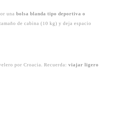
jor una
bolsa blanda tipo deportiva o
l tamaño de cabina (10 kg) y deja espacio
velero por Croacia. Recuerda:
viajar ligero