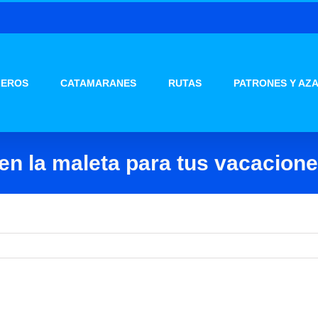
LEROS
CATAMARANES
RUTAS
PATRONES Y AZ
 en la maleta para tus vacacione
vacaciones en velero