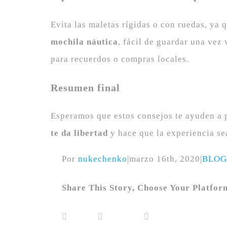
Evita las maletas rígidas o con ruedas, ya
mochila náutica
, fácil de guardar una vez
para recuerdos o compras locales.
Resumen final
Esperamos que estos consejos te ayuden a 
te da libertad
y hace que la experiencia s
Por
nukechenko
|
marzo 16th, 2020
|
BLOG
Share This Story, Choose Your Platfor
Facebook
LinkedIn
Pinterest
X
Reddit
WhatsApp
Telegram
Tumblr
Vk
Xing
Correo
electrónico