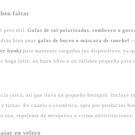
eben faltar
l pero útil.
Gafas de sol polarizadas, sombrero o gorr
endrán bien unas
gafas de buceo o máscara de snorkel
—C
wer bank)
para mantener cargados tus dispositivos, ya qu
te haga feliz: un buen libro o un inflable pequeño para r
ia cerca, así que lleva un pequeño botiquín. Incluye t
 y tiritas. En cuanto a cosmética, opta por productos bi
er sun, repelente de mosquitos y crema antiirritaciones, 
ajar en velero